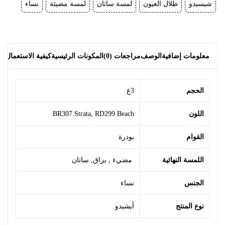
ظلال العيون
لمسة ساتان
لمسة مضيئة
نساء
إضافية
الوصف
مراجعات (0)
المكونات الرئيسية
كيفية الاستعمال
حول الماركة
3غ
BR307 Strata
,
RD299 Beach
بودرة
النهائية
مضيء
,
براق
,
ساتان
نساء
نتج
أيشيدو