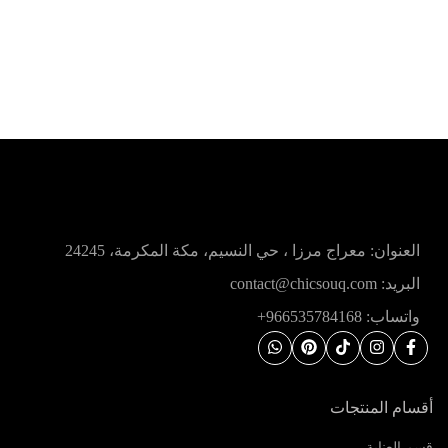
معراج مرزا ، حي النسيم، مكة المكرمة، 24245
9+
نتجات