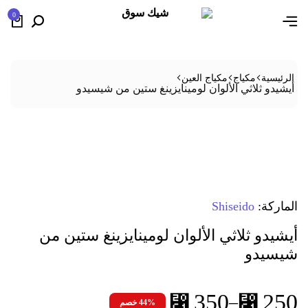
0
كياج
مكياج العين
اثي الألوان لومينايزينغ ستين من شيسيدو
Shiseid
ثلاثي الألوان لومينايزينغ ستين من
350
⃁
–
44% خصم