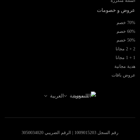
رة
خصومات
ت
السعودية
العربية
ل 1009015203 | الرقم الضريبي 3050034020