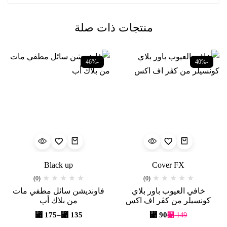
منتجات ذات صلة
-39%
-46%
o
Black up
Cover FX
(0)
(0)
لعيوب باور بلاي
فاونديشن سائل مطفي مات
ماسكارا 
 من كڤر اف اكس
من بلاك أب
دايمنش
⃁
175
–
⃁
135
⃁
90
360
⃁
14