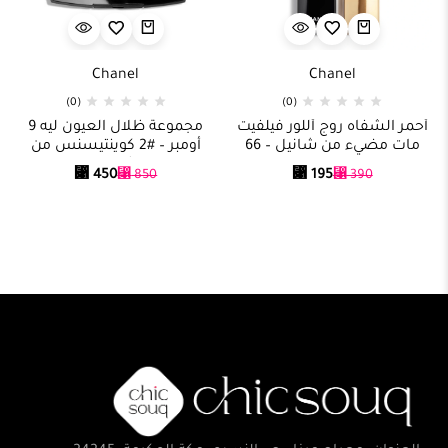
Chanel
Chanel
(0)
(0)
أحمر الشفاه روج أللور فيلفيت
مجموعة ظلال العيون ليه 9
مات مضيء من شانيل – 66
أومبر – #2 كوينتيسنس من
لاندومابيل
شانيل
⃁
450
⃁
195
⃁
850
⃁
390