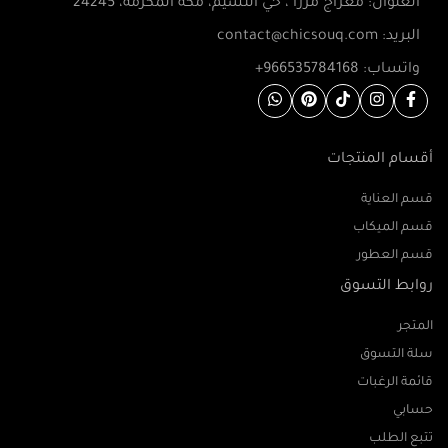
العنوان: معراج مرزا ، حي النسيم، مكة المكرمة، 24245
البريد: contact@chicsouq.com
واتساب: 966535784168+
أقسام المنتجات
قسم العناية
قسم الميكاب
قسم العطور
روابط التسوق
المتجر
سلة التسوق
قائمة الرغبات
حسابي
تتبع الطلب