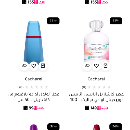
⃁
155
⃁
155
⃁
230
⃁
255
-32%
-35%
Cacharel
Cacharel
(0)
(0)
عطر كاشاريل أناييس أناييس
عطر لولول أو دو بارفيوم من
لوريجينال او دي تواليت – 100
كاشاريل – 50 مل
مل
⃁
99
⃁
149
⃁
145
⃁
230
-37%
-24%