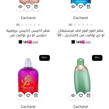
Cacharel
Cacharel
(0)
(0)
عطر أمور أمور لاف فيستيفال
عطر أناييس أناييس برومييه
او دي تواليت من كاشاريل – 50
ديليس او دي تواليت من
مل
كاشاريل – 100 مل
⃁
145
⃁
149
⃁
220
⃁
225
-50%
-39%
Cacharel
Cacharel