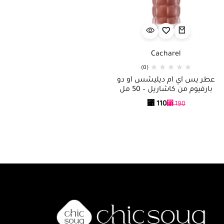
Cacharel
(0)
عطر يس أي أم ديليشس أو دو
بارفيوم من كاشاريل – 50 مل
⃁
110
⃁
190