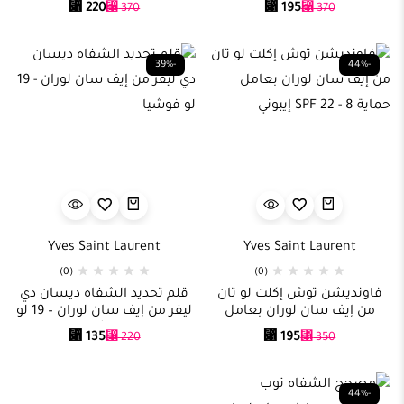
⃁
220
⃁
195
⃁
370
⃁
370
بي 30 بيج
-39%
-44%
Yves Saint Laurent
Yves Saint Laurent
(0)
(0)
فاونديشن توش إكلت لو تان
قلم تحديد الشفاه ديسان دي
من إيف سان لوران بعامل
ليفر من إيف سان لوران – 19 لو
حماية SPF 22 – 8 إيبوني
فوشيا
⃁
135
⃁
195
⃁
220
⃁
350
-44%