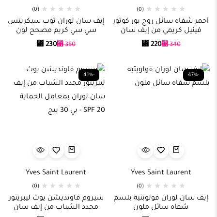
(0)
(0)
أحمر شفاه سائل روج بور كوتور
إيف سان لوران توب سيكريتس
فينيل كريمي من إيف سان
سي سي كريم مصحح لون
لوران
بعامل حماية SPF 35
⃁
230
⃁
220
⃁
350
⃁
340
-41%
-47%
Yves Saint Laurent
Yves Saint Laurent
(0)
(0)
إيف سان لوران فولوبتيه بلسم
سيروم فاونديشن يوث ليبريتور
شفاه سائل ملون
مجدد الشباب من إيف سان
لوران بمعامل الحماية SPF 20 –