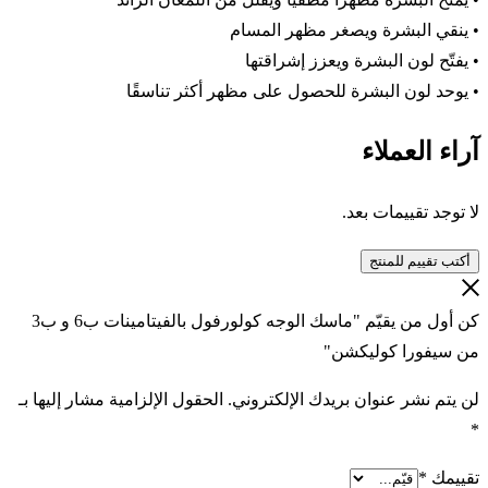
• ينقي البشرة ويصغر مظهر المسام
• يفتّح لون البشرة ويعزز إشراقتها
• يوحد لون البشرة للحصول على مظهر أكثر تناسقًا
آراء العملاء
لا توجد تقييمات بعد.
أكتب تقييم للمنتج
كن أول من يقيّم "ماسك الوجه كولورفول بالفيتامينات ب6 و ب3
من سيفورا كوليكشن"
لن يتم نشر عنوان بريدك الإلكتروني.
الحقول الإلزامية مشار إليها بـ
*
تقييمك
*