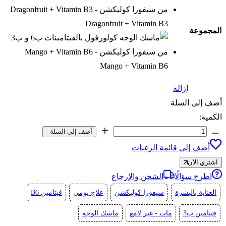
Dragonfruit + Vitamin B3
المجموعة
Mango + Vitamin B6
إزالة
أضف إلى السلة
الكمية:
كمية
أضف إلى السلة
-
ماسك
أضف إلى قائمة الرغبات
الوجه
اشتري الآن
كولورفول
اطرح سؤالًا
الشحن والإرجاع
بالفيتامينات
العناية بالبشرة
سيفورا كوليكشن
علاج يومي
فيتامين B6
ب6
فيتامين ب3
مات - غير لامع
ماسك الوجه
و