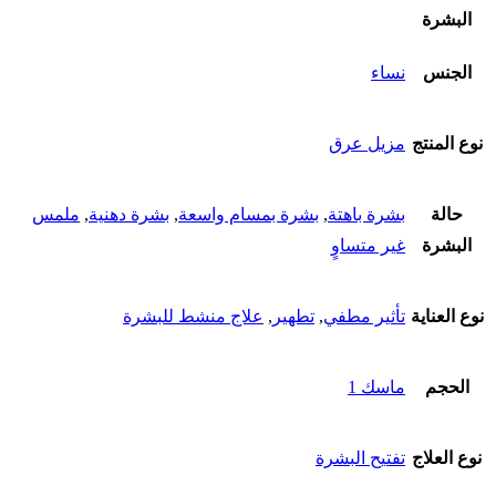
البشرة
الجنس
نساء
نوع المنتج
مزيل عرق
حالة
بشرة باهتة
,
بشرة بمسام واسعة
,
بشرة دهنية
,
ملمس
البشرة
غير متساوٍ
نوع العناية
تأثير مطفي
,
تطهير
,
علاج منشط للبشرة
الحجم
ماسك 1
نوع العلاج
تفتيح البشرة