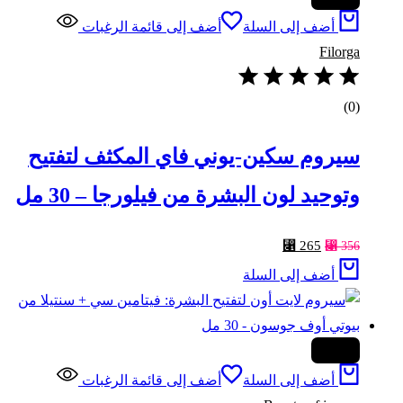
أضف إلى السلة
أضف إلى قائمة الرغبات
Filorga
(0)
سيروم سكين-يوني فاي المكثف لتفتيح
وتوحيد لون البشرة من فيلورجا – 30 مل
السعر
السعر
⃁
265
⃁
356
الأصلي
الحالي
أضف إلى السلة
هو:
هو:
⃁ 265.
⃁ 356.
-47%
أضف إلى السلة
أضف إلى قائمة الرغبات