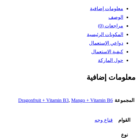
ب3
معلومات إضافية
من
الوصف
سيفورا
مراجعات (0)
كوليكشن
المكونات الرئيسية
دواعي الإستعمال
كيفية الاستعمال
حول الماركة
معلومات إضافية
المجموعة
Mango + Vitamin B6
,
Dragonfruit + Vitamin B3
القوام
قناع وجه
نوع