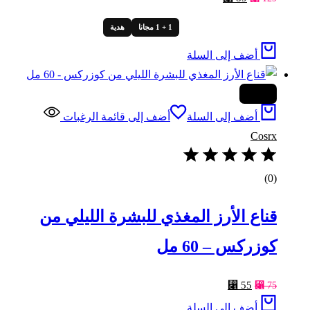
الأصلي
الحالي
1 + 1 مجانا
هدية
هو:
هو:
⃁ 89.
⃁ 129.
أضف إلى السلة
-27%
أضف إلى السلة
أضف إلى قائمة الرغبات
Cosrx
(0)
قناع الأرز المغذي للبشرة الليلي من
كوزركس – 60 مل
السعر
السعر
⃁
55
⃁
75
الأصلي
الحالي
أضف إلى السلة