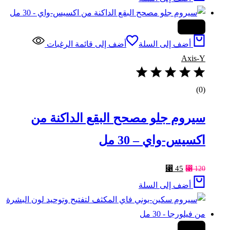
هو:
هو:
⃁ 55.
⃁ 75.
-63%
أضف إلى السلة
أضف إلى قائمة الرغبات
Axis-Y
(0)
سيروم جلو مصحح البقع الداكنة من
اكسيس-واي – 30 مل
السعر
السعر
⃁
45
⃁
120
الأصلي
الحالي
أضف إلى السلة
هو:
هو:
⃁ 45.
⃁ 120.
-26%