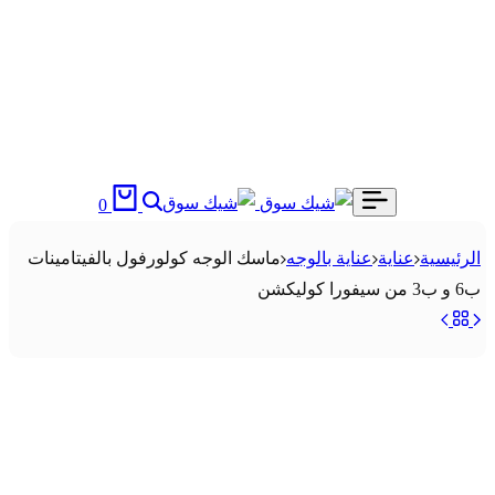
بحث
السلة
0
الرئيسية
عناية
عناية بالوجه
ماسك الوجه كولورفول بالفيتامينات
ب6 و ب3 من سيفورا كوليكشن