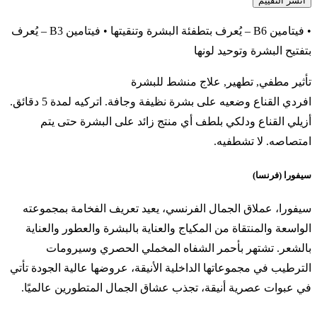
• فيتامين B6 – يُعرف بتطفئة البشرة وتنقيتها • فيتامين B3 – يُعرف
بتفتيح البشرة وتوحيد لونها
تأثير مطفي, تطهير, علاج منشط للبشرة
افردي القناع وضعيه على بشرة نظيفة وجافة. اتركيه لمدة 5 دقائق.
أزيلي القناع ودلكي بلطف أي منتج زائد على البشرة حتى يتم
امتصاصه. لا تشطفيه.
سيفورا (فرنسا)
سيفورا، عملاق الجمال الفرنسي، يعيد تعريف الفخامة بمجموعته
الواسعة والمنتقاة من المكياج والعناية بالبشرة والعطور والعناية
بالشعر. تشتهر بأحمر الشفاه المخملي الحصري وسيرومات
الترطيب في مجموعاتها الداخلية الأنيقة، عروضها عالية الجودة تأتي
في عبوات عصرية أنيقة، تجذب عشاق الجمال المتطورين عالميًا.