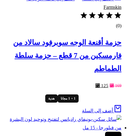
Farmskin
(0)
حزمة أقنعة الوجه سوبرفود سالاد من
فارمسكين من 7 قطع – حزمة سلطة
الطماطم
السعر
السعر
⃁
125
⃁
169
الأصلي
الحالي
1 + 1 مجانا
هدية
هو:
هو:
⃁ 125.
⃁ 169.
أضف إلى السلة