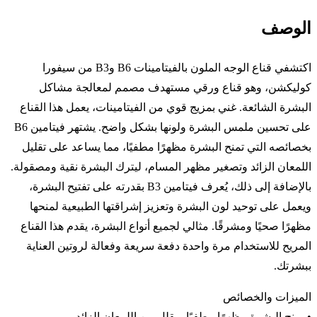
الوصف
اكتشفي قناع الوجه الملون بالفيتامينات B6 وB3 من سيفورا
كوليكشن، وهو قناع ورقي مستهدف مصمم لمعالجة مشاكل
البشرة الشائعة. غني بمزيج قوي من الفيتامينات، يعمل هذا القناع
على تحسين ملمس البشرة ولونها بشكل واضح. يشتهر فيتامين B6
بخصائصه التي تمنح البشرة مظهرًا مطفيًا، مما يساعد على تقليل
اللمعان الزائد وتصغير مظهر المسام، ليترك البشرة نقية ومصقولة.
بالإضافة إلى ذلك، يُعرف فيتامين B3 بقدرته على تفتيح البشرة،
ويعمل على توحيد لون البشرة وتعزيز إشراقتها الطبيعية لمنحها
مظهرًا صحيًا ومشرقًا. مثالي لجميع أنواع البشرة، يقدم هذا القناع
المريح للاستخدام مرة واحدة دفعة سريعة وفعالة لروتين العناية
ببشرتك.
الميزات والخصائص
• يمنح البشرة مظهرًا مطفيًا ويقلل من اللمعان الزائد