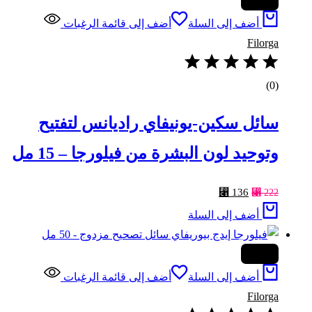
-39%
أضف إلى السلة
أضف إلى قائمة الرغبات
Filorga
(0)
سائل سكين-يونيفاي راديانس لتفتيح
وتوحيد لون البشرة من فيلورجا – 15 مل
السعر
السعر
⃁
136
⃁
222
الأصلي
الحالي
أضف إلى السلة
هو:
هو:
⃁ 136.
⃁ 222.
-24%
أضف إلى السلة
أضف إلى قائمة الرغبات
Filorga