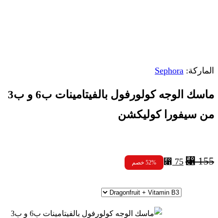
الماركة:
Sephora
ماسك الوجه كولورفول بالفيتامينات ب6 و ب3
من سيفورا كوليكشن
السعر
السعر
⃁
155
⃁
75
52% خصم
الأصلي
الحالي
هو:
هو:
⃁ 75.
⃁ 155.