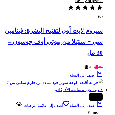
Beauty of joseon
(0)
سيروم لايت أون لتفتيح البشرة: فيتامين
سي + سنتيلا من بيوتي أوف جوسون –
30 مل
السعر
السعر
⃁
45
⃁
85
الأصلي
الحالي
أضف إلى السلة
هو:
هو:
⃁ 45.
⃁ 85.
-26%
أضف إلى السلة
أضف إلى قائمة الرغبات
Farmskin