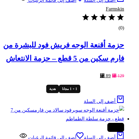
أضف إلى السلة
أضف إلى قائمة الرغبات
Farmskin
(0)
حزمة أقنعة الوجه فريش فود للبشرة من
فارم سكين من 5 قطع – حزمة الانتعاش
السعر
السعر
⃁
89
⃁
129
الأصلي
الحالي
1 + 1 مجانا
هدية
هو:
هو:
⃁ 89.
⃁ 129.
أضف إلى السلة
-26%
أضف إلى السلة
أضف إلى قائمة الرغبات