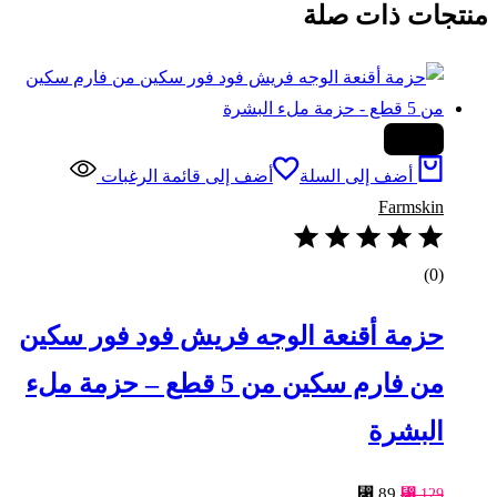
منتجات ذات صلة
-31%
أضف إلى السلة
أضف إلى قائمة الرغبات
Farmskin
(0)
حزمة أقنعة الوجه فريش فود فور سكين
من فارم سكين من 5 قطع – حزمة ملء
البشرة
السعر
السعر
⃁
89
⃁
129