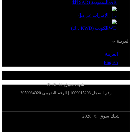
السعودية (SAR ⃁)
الإمارات (د.إ د.إ)
الكويت (KWD د.ك)
العربية
العربية
English
شيك سوق © 2026
رقم السجل 1009015203 | الرقم الضريبي 3050034020
شيك سوق © 2026