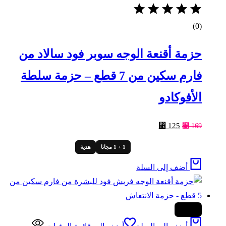
(0)
حزمة أقنعة الوجه سوبر فود سالاد من
فارم سكين من 7 قطع – حزمة سلطة
الأفوكادو
السعر
السعر
⃁
125
⃁
169
الأصلي
الحالي
1 + 1 مجانا
هدية
هو:
هو:
⃁ 125.
⃁ 169.
أضف إلى السلة
-31%