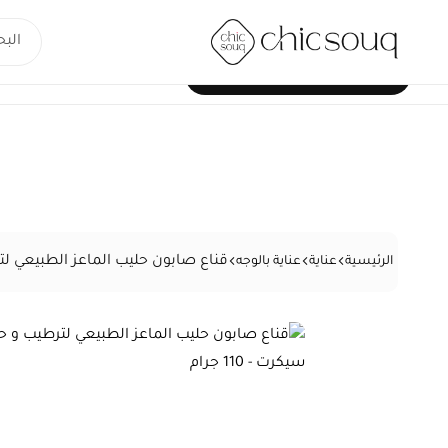
جميع الأقسام
خليك
شيك
سوق
شيك…
قناع صابون حليب الماعز الطبيعي لترطي
الرئيسية
عناية
عناية بالوجه