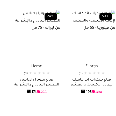
-24%
-50%
Lierac
Filorga
(0)
(0)
قناع سكراب آند ماسك
قناع سوبرا راديانس
كر
لإعادة الأكسجة والتقشير
للتقشير المزدوج والإشراقة
مج
من فيلورجا – 55 مل
من ليراك – 75 مل
⃁
174
⃁
195
⃁
229
⃁
390