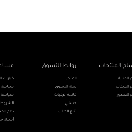
ام المنتجات
روابط التسوق
مساع
العناية
المتجر
خيارات ا
الميكاب
سلة التسوق
سياسة ال
العطور
قائمة الرغبات
سياسة ا
حسابي
الشروط و
تتبع الطلب
دعم العم
أسئلة مت