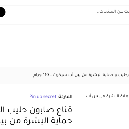
خصومات تصل إلى 70%!
تسوق الآن
عناية
ميكاب
العطور
الماركات
عروض
ب و حماية البشرة من بين أب سيكرت – 110 جرام
الماركة:
Pin up secret
قناع صابون حليب ال
حماية البشرة من بين أب