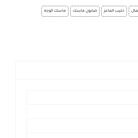
ال
حليب الماعز
صابون ماسك
ماسك الوجه