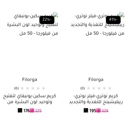
-22%
-41%
Filorga
Filorga
(0)
(0)
كريم نوتري-فيلر نوتري-
كريم سكين-يونيفاي لتفتيح
ريبليشينج للتغذية والتجديد
وتوحيد لون البشرة من
من فيلورجا – 50 مل
فيلورجا – 50 مل
⃁
176
⃁
195
⃁
225
⃁
329