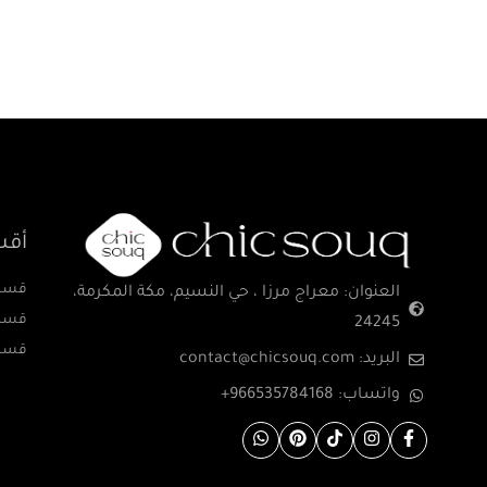
أقس
قسم 
العنوان: معراج مرزا ، حي النسيم، مكة المكرمة،
قسم 
24245
قسم 
البريد: contact@chicsouq.com
واتساب: 966535784168+