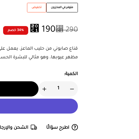
متوفر في المخزون
تخفيض
⃁
190
⃁
290
34% خصم
قناع صابوني من حليب الماعز، يعمل عل
مظهر عيوبها، وهو مثالي للبشرة الحس
الكمية:
اطرح سؤالًا
الشحن والإرجا