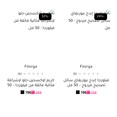
-32%
-24%
Filorga
Filorga
(0)
(0)
فيلورجا إيدج بيوريفاي سائل
كريم أوكسجين-جلو لإشراقة
تصحيح مزدوج – 50 مل
مثالية فائقة من فيلورجا – 50
مل
⃁
196
⃁
196
⃁
289
⃁
259