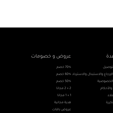
دة
عروض و خصومات
لتوصيل
70% خصم
إرجاع والاستبدال والاسترداد
60% خصم
لخصوصية
50% خصم
الأحكام
2 + 2 مجانا
لاء
1 + 1 مجانا
كررة
هدية مجانية
عروض باقات