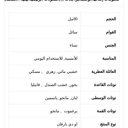
الحجم
80مل
القوام
سائل
الجنس
نساء
المناسبة
للأمسية
,
للاستخدام اليومي
العائلة العطرية
خشبي مائي
,
زهري
,
مسكي
نونات القاعدة
بخور
,
خشب الصندل
,
فانيليا
نوتات الوسطى
لبان
,
مانجو
,
ياسمين
نوتات القمة
برغموت
,
مانجو
نوع المنتج
او دي بارفان