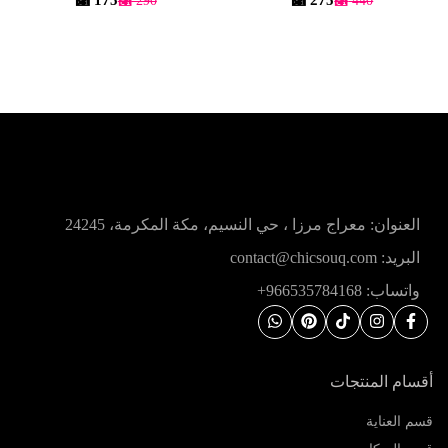
العنوان: معراج مرزا ، حي النسيم، مكة المكرمة، 24245
البريد: contact@chicsouq.com
واتساب: 966535784168+
أقسام المنتجات
قسم العناية