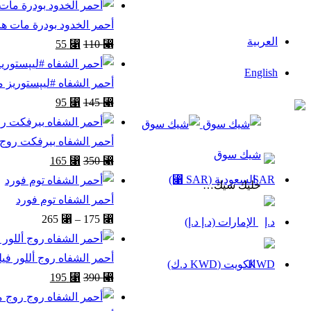
أحمر الخدود بودرة مات هايدر
العربية
55
⃁
110
⃁
English
أحمر الشفاه #ليپستوريز من سيفورا كو
95
⃁
145
⃁
السعودية
أحمر الشفاه بيرفكت روج 
شيك سوق
165
⃁
350
⃁
السعودية (SAR ⃁)
خليك شيك…
أحمر الشفاه توم فورد
265
⃁
–
175
⃁
الإمارات (د.إ د.إ)
أحمر الشفاه روج أللور فيلفيت 
الكويت (KWD د.ك)
195
⃁
390
⃁