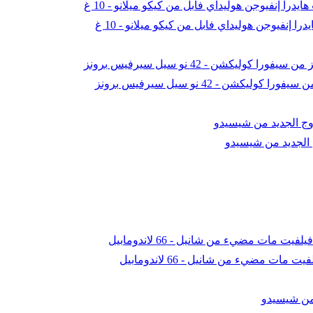
ا إنفيوجن هوليداي فابل من كيكو ميلانو - 10 غ
ليكشن - 42 نو سيل سيرفيس برونز
الجديد من شيسيدو
مات مضيء من شانيل - 66 لاندومابيل