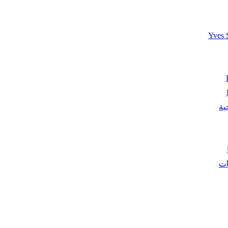
Yves 
ية
ات