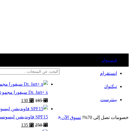
فيسبوك
انستقرام
تيكتوك
Dr. Jart+ x سيفورا مجموعة هابي سوثينغ النهارية المهدئة | كريم جل مهدئ + قناع هيدرا سوليوشن المهدئ
بينترست
130
⃁
185
⃁
SPF15 فاونديشن ليسونسيال ناتورال جلو لتوهج طبيعي بثبات 16 ساعة من جيرلان بعامل حماية
خصومات تصل إلى 70%!
تسوق الآن
135
⃁
250
⃁
العربية