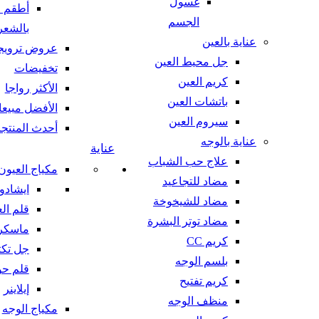
غسول
أطقم ع
الجسم
بالشعر
عناية بالعين
عروض ترويج
جل محيط العين
تخفيضات
كريم العين
الأكثر رواجا
باتشات العين
الأفضل مبيعا
سيروم العين
أحدث المنتج
عناية بالوجه
عناية
علاج حب الشباب
مكياج العيون
مضاد للتجاعيد
ايشادو
مضاد للشيخوخة
قلم ال
مضاد توتر البشرة
ماسكر
كريم CC
جل تك
بلسم الوجه
قلم ح
كريم تفتيح
إيلاينر
منظف الوجه
مكياج الوجه