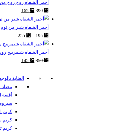
أحمر الشفاه روج روج من
165
⃁
390
⃁
أحمر الشفاه شير من توم 
255
⃁
–
195
⃁
أحمر الشفاه شيمرينج روج
145
⃁
350
⃁
العناية بالوجه
مضاد ل
أقنعة ا
سيروم 
كريم ا
كريم ت
كريم ت