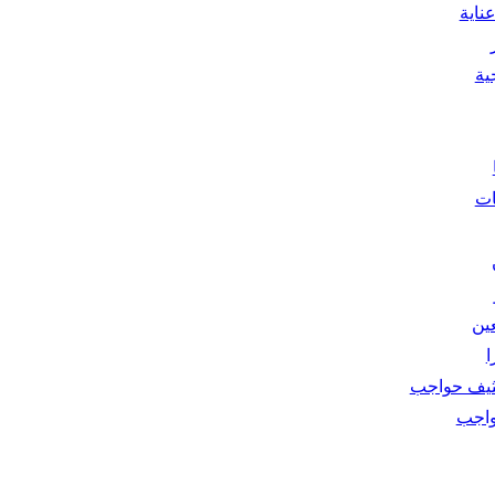
ناية
ية
ات
عين
ا
ثيف حواجب
واجب