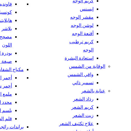
كريم الوجه
فاوندي
إيسنس
كونسيل
مقشر الوجه
هايلايتر
لوشن الوجه
بلاشر
أقنعة الوجه
مصحح
كريم ترطيب
اللون
الوجه
بودرة 
استعادة البشرة
صبغة 
الوقاية من الشمس
مكياج الشفاه
واقي الشمس
أحمر ا
تسمير ذاتي
أحمر ش
عناية بالشعر
ملمع ا
رذاذ الشعر
محدد ا
كريم الشعر
بلسم ا
زيت الشعر
قلم ال
علاج تكثيف الشعر
براندات رائجة