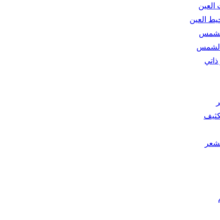
 العين
ط العين
الشمس
الشمس
ذاتي
ر
كثيف
شعر