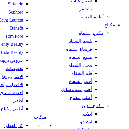
أطقم عناية
Shiseido
بالشعر
Sephora
أطقم العناية
Saint Laurent
مكياج
Benefit
مكياج الشفاه
Tom Ford
بلسم الشفاه
Fenty Beauty
فرشاة الشفاه
Huda Beauty
ملمع الشفاه
عروض ترويج
محدد الشفاه
تخفيضات
قلم الشفاه
الأكثر رواجا
أحمر الشفاه
الأفضل مبيعا
أحمر شفاه سائل
أحدث المنتج
أطقم مكياج
أطقم
مكياج العين
أطقم مكياج
إيلاينر
ميكاب
ايشادو
كل العطور