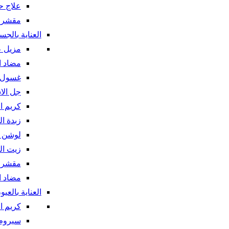
علاج ح
مقشر ا
العناية بالجس
مزيل 
مضاد ا
غسول 
جل الا
كريم ا
زبدة ا
لوشن 
زيت ا
مقشر 
مضاد ا
العناية بالعيو
كريم ا
سيروم 