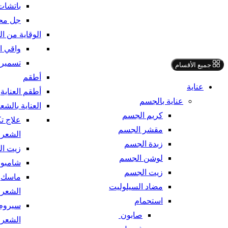
باتشات
جل محي
الوقاية من 
واقي 
تسمير 
جميع الأقسام
أطقم
عناية
أطقم العناية
عناية بالجسم
العناية بالشع
كريم الجسم
علاج ت
مقشر الجسم
الشعر
زبدة الجسم
زيت ال
لوشن الجسم
شامبو
زيت الجسم
ماسك
مضاد السيلوليت
الشعر
استحمام
سيروم
صابون
الشعر