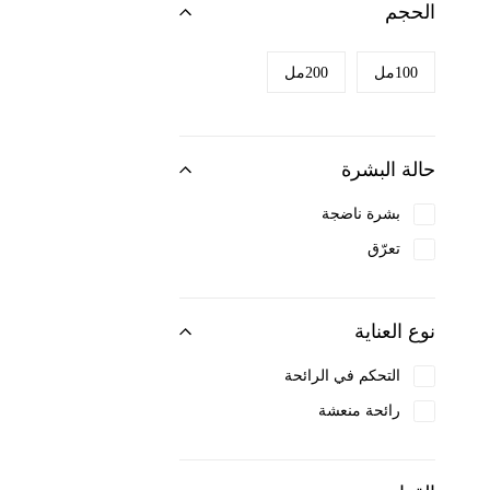
الحجم
Clarins
Clinique
100مل
200مل
Coach
Cosrx
حالة البشرة
Cover FX
Davidoff
بشرة ناضجة
Dior
تعرّق
Dolce & Gabbana
Dr. Jart
نوع العناية
Elizabeth Arden
التحكم في الرائحة
Etiaxil
رائحة منعشة
Farmskin
Fenty Beauty
Filorga