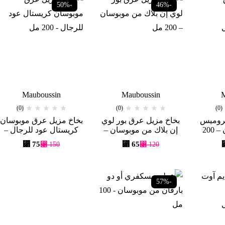
-50%
-46%
Mauboussin
Mauboussin
M
(0)
(0)
(0)
بروميس
بخاخ مزيل عرق بور لوي
بخاخ مزيل عرق موبوسان
مي من موبوسان – 200
إن بلاك من موبوسان –
كريستال عود للرجال –
200 مل
200 مل
⃁
75
⃁
65
⃁
150
⃁
120
-57%