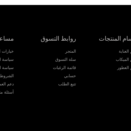
ام المنتجات
روابط التسوق
مساع
لعناية
المتجر
خيارات ا
الميكاب
سلة التسوق
سياسة ال
العطور
قائمة الرغبات
سياسة ا
حسابي
الشروط 
تتبع الطلب
دعم العم
أسئلة مت