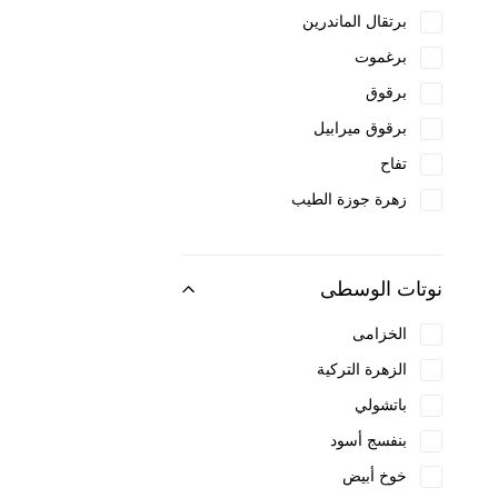
برتقال الماندرين
Karl Lagerfeld
برغموت
Kenzo
برقوق
KIKO Milano
برقوق ميرابيل
Korloff
تفاح
KVD Beauty
زهرة جوزة الطيب
L'Occitane
كراميل
L'Oréal
كشمش الأسود
La Provençale Bio
نوتات الوسطى
ليمون
Lacoste
الخزامى
ليمون صقلي
Lancôme
الزهرة التركية
نعناع
Lanvin
باتشولي
يوسفي أحمر
Lattafa
بنفسج أسود
Laura Biagiotti
خوخ أبيض
Laura Mercier