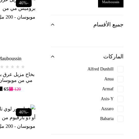
Mauboussin
-46%
جميع الأقسام
الماركات
auboussin
Alfred Dunhill
بخاخ مزيل عرق 
Anua
مل
⃁
65
Armaf
⃁
120
Axis-Y
Azzaro
-46%
Babaria
Beauty of joseon
Benefit Cosmetics