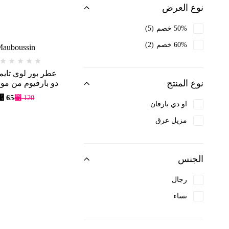
نوع العرض
Bioderma
50% خصم
5
Biotherm
60% خصم
2
auboussin
Black up
Boucheron
عطر بور لوي تايم
Bourjois
نوع المنتج
دو بارفيوم من مو
200 مل
⃁
65
Burberry
⃁
120
او دي بارفان
Cacharel
مزيل عرق
Calvin Klein
Carolina Herrera
الجنس
Caron
Cartier
رجال
Cerruti 1881
نساء
Chanel
Chopard