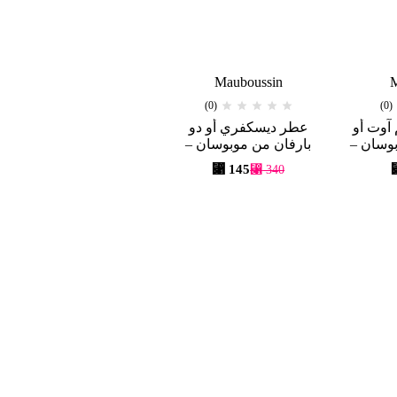
Mauboussin
M
(0)
(0)
 آوت أو
عطر ديسكفري أو دو
بوسان –
بارفان من موبوسان –
100 مل
⃁
145
⃁
340