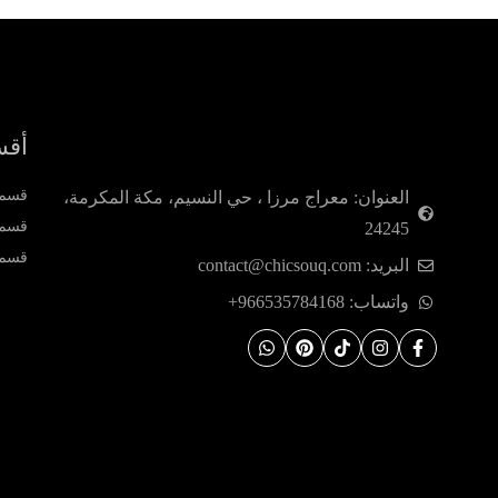
مسك أبيض
Prada
Proactiv
Ralph Lauren
Redken
أقس
Roberto Cavalli
قسم ا
العنوان: معراج مرزا ، حي النسيم، مكة المكرمة،
RoC
قسم 
24245
Rochas
قسم 
البريد: contact@chicsouq.com
Salvatore Ferragamo
واتساب: 966535784168+
Sephora
Shiseido
Tarte
The Body Shop
Thierry Mugler
Tocobo