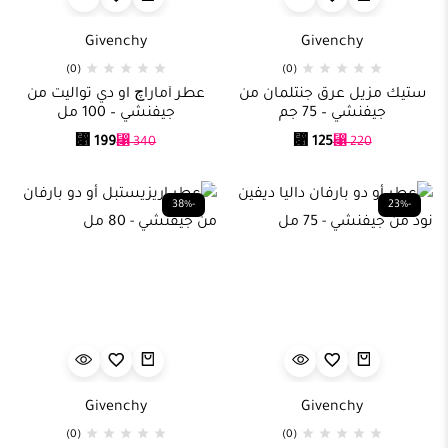
Givenchy
Givenchy
(0)
(0)
ستيك مزيل عرق جنتلمان من
عطر أماراچ او دي تواليت من
جيفنشي – 75 جم
جيفنشي – 100 مل
⃁
199
⃁
125
⃁
340
⃁
220
-38%
-23%
Givenchy
Givenchy
(0)
(0)