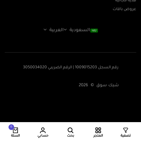
هدية مجانية
عروض باقات
السعودية
العربية
رقم السجل 1009015203 | الرقم الضريبي 3050034020
شيك سوق © 2026
0
تصفية
المتجر
بحث
حسابي
السلة