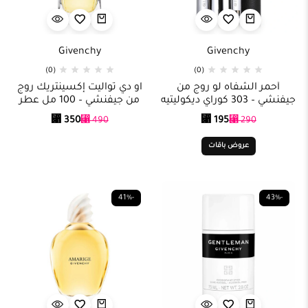
Givenchy
Givenchy
(0)
(0)
أحمر الشفاه لو روج من
او دي تواليت إكسينتريك روج
جيفنشي – 303 كوراي ديكوليتيه
من جيفنشي – 100 مل عطر
⃁
350
⃁
195
⃁
490
⃁
290
عروض باقات
-41%
-43%