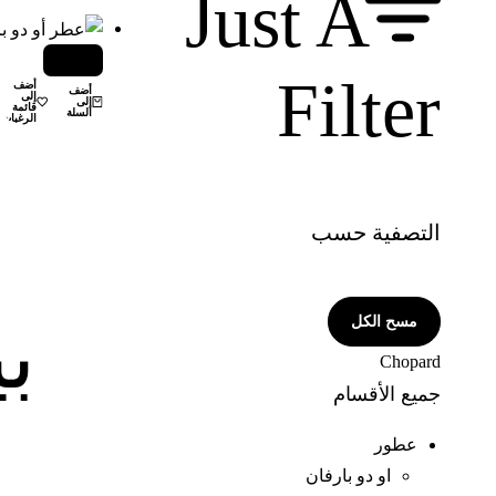
Just A
-21%
Filter
أضف
أضف
إلى
إلى
قائمة
السلة
الرغبات
التصفية حسب
مسح الكل
Chopard
جميع الأقسام
عطور
او دو بارفان