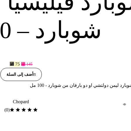
بارد فيليسيا
شوبارد – 100 مل
⃁
75
⃁
145
أضف إلى السلة
Chopard
(0)