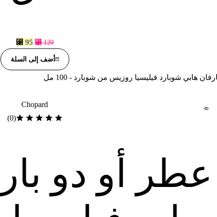
⃁
95
⃁
120
أضف إلى السلة
Chopard
(0)
عطر أو دو بار