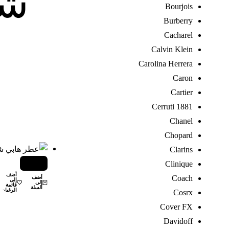
شو
Bourjois
Burberry
Cacharel
Calvin Klein
Carolina Herrera
Caron
Cartier
Cerruti 1881
Chanel
Chopard
Clarins
-48%
Clinique
أضف
Coach
أضف
إلى
إلى
قائمة
السلة
الرغبات
Cosrx
Cover FX
Davidoff