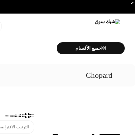
شيك
خليك
سوق
شيك…
جميع الأقسام
Chopard