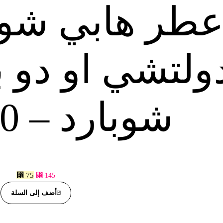
طر هابي شوب
ولتشي او دو ب
شوبارد – 100 مل
⃁
75
⃁
145
أضف إلى السلة